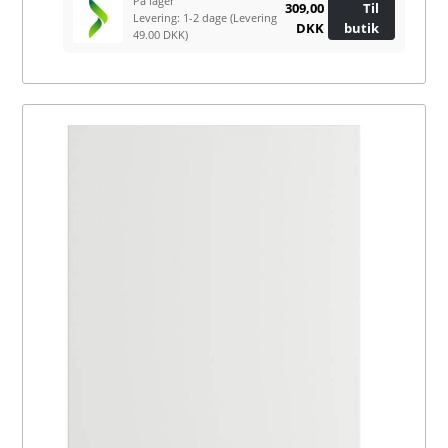
På lager
309,00
Til
Levering: 1-2 dage
(Levering
DKK
butik
49.00 DKK)