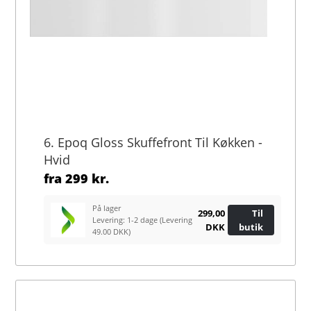
6. Epoq Gloss Skuffefront Til Køkken -
Hvid
fra
299 kr.
På lager
299,00
Til
Levering: 1-2 dage
(Levering
DKK
butik
49.00 DKK)