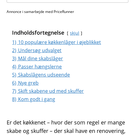
Annonce i samarbejde med PriceRunner
Indholdsfortegnelse
skjul
1)
10 populære køkkenlåger i øjeblikket
2)
Undersøg udvalget
3)
Mål dine skabslåger
4)
Passer hængslerne
5)
Skabslågens udseende
6)
Nye greb
7)
Skift skabene ud med skuffer
8)
Kom godt i gang
Er det køkkenet – hvor der som regel er mange
skabe og skuffer – der skal have en renovering,