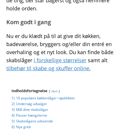
de ting, der står bagerst og også nemmere
holde orden.
Kom godt i gang
Nu er du klædt på til at give dit køkken,
badeværelse, bryggers og/eller din entré en
overhaling og et nyt look. Du kan finde både
skabslåger
i forskellige størrelser
samt alt
tilbehør til skabe og skuffer online.
Indholdsfortegnelse
skjul
1)
10 populære køkkenlåger i øjeblikket
2)
Undersøg udvalget
3)
Mål dine skabslåger
4)
Passer hængslerne
5)
Skabslågens udseende
6)
Nye greb