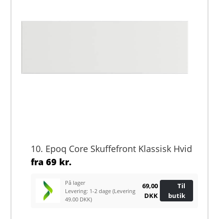
10. Epoq Core Skuffefront Klassisk Hvid
fra
69 kr.
På lager
69,00
Til
Levering: 1-2 dage
(Levering
DKK
butik
49.00 DKK)