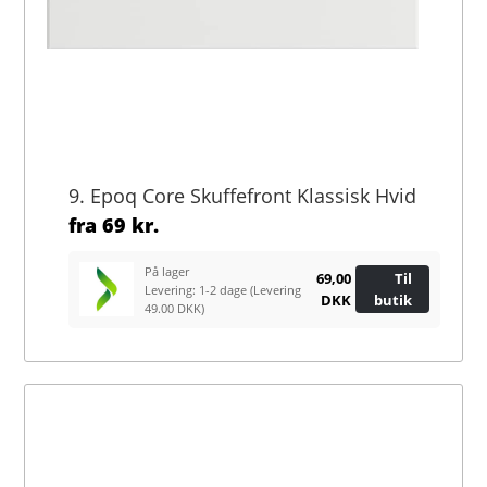
9. Epoq Core Skuffefront Klassisk Hvid
fra
69 kr.
På lager
69,00
Til
Levering: 1-2 dage
(Levering
DKK
butik
49.00 DKK)