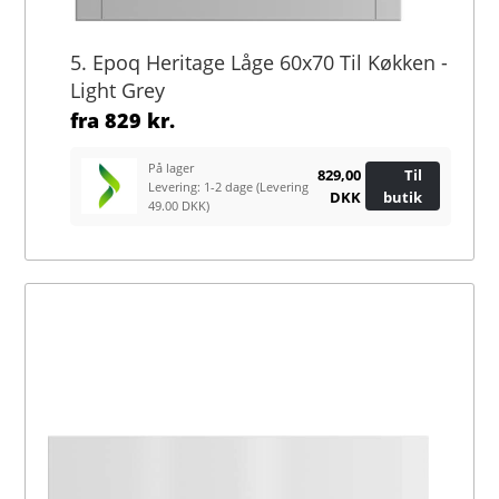
5. Epoq Heritage Låge 60x70 Til Køkken -
Light Grey
fra
829 kr.
På lager
829,00
Til
Levering: 1-2 dage
(Levering
DKK
butik
49.00 DKK)